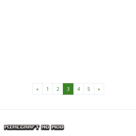
«
1
2
3
4
5
»