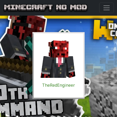
TheRedEngineer