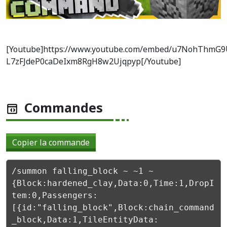
[Youtube]https://www.youtube.com/embed/u7NohThmG9
L7zFJdeP0caDeIxm8RgH8w2Ujqpyp[/Youtube]
Commandes
Copier la commande