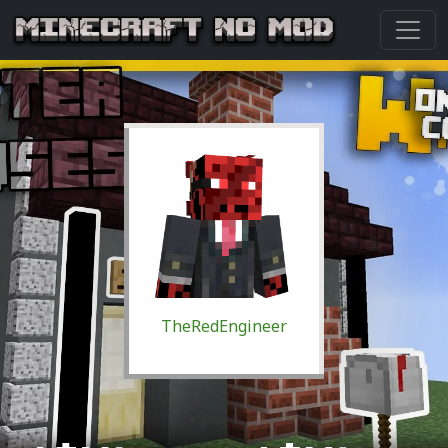
TheRedEngineer