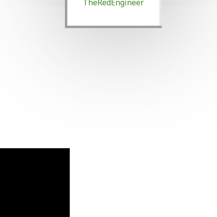
TheRedEngineer