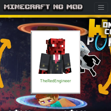
TheRedEngineer