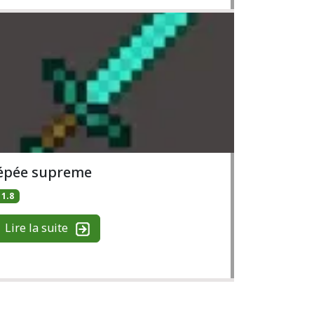
épée supreme
1.8
Lire la suite