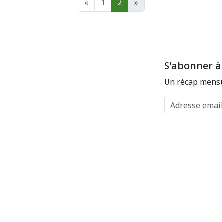
«
1
2
»
S'abonner à
Un récap mensu
Adresse email